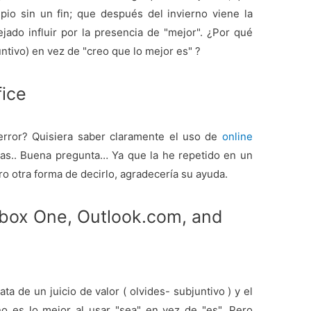
cipio sin un fin; que después del invierno viene la
jado influir por la presencia de "mejor". ¿Por qué
ntivo) en vez de "creo que lo mejor es" ?
ice
error? Quisiera saber claramente el uso de
online
as.. Buena pregunta… Ya que la he repetido en un
o otra forma de decirlo, agradecería su ayuda.
Xbox One, Outlook.com, and
ta de un juicio de valor ( olvides- subjuntivo ) y el
no es lo mejor al usar "sea" en vez de "es". Pero