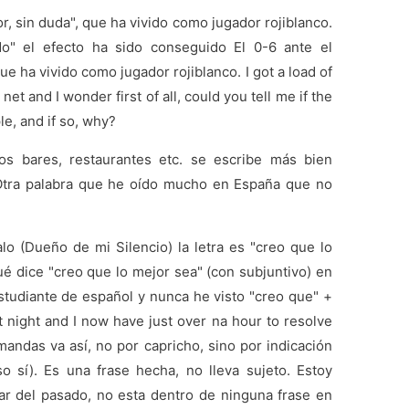
or, sin duda", que ha vivido como jugador rojiblanco.
do" el efecto ha sido conseguido El 0-6 ante el
ue ha vivido como jugador rojiblanco. I got a load of
et and I wonder first of all, could you tell me if the
e, and if so, why?
os bares, restaurantes etc. se escribe más bien
 Otra palabra que he oído mucho en España que no
o (Dueño de mi Silencio) la letra es "creo que lo
ué dice "creo que lo mejor sea" (con subjuntivo) en
studiante de español y nunca he visto "creo que" +
t night and I now have just over na hour to resolve
mandas va así, no por capricho, sino por indicación
so sí). Es una frase hecha, no lleva sujeto. Estoy
ar del pasado, no esta dentro de ninguna frase en