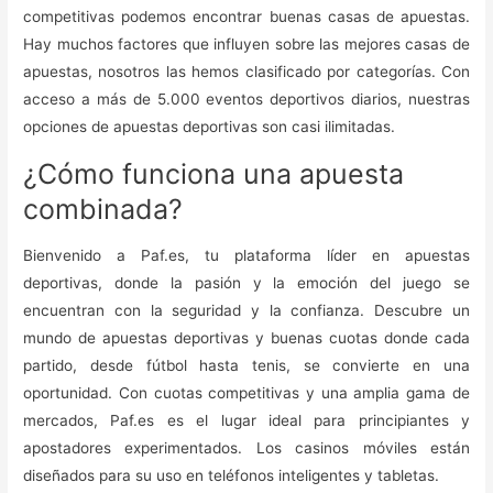
competitivas podemos encontrar buenas casas de apuestas.
Hay muchos factores que influyen sobre las mejores casas de
apuestas, nosotros las hemos clasificado por categorías. Con
acceso a más de 5.000 eventos deportivos diarios, nuestras
opciones de apuestas deportivas son casi ilimitadas.
¿Cómo funciona una apuesta
combinada?
Bienvenido a Paf.es, tu plataforma líder en apuestas
deportivas, donde la pasión y la emoción del juego se
encuentran con la seguridad y la confianza. Descubre un
mundo de apuestas deportivas y buenas cuotas donde cada
partido, desde fútbol hasta tenis, se convierte en una
oportunidad. Con cuotas competitivas y una amplia gama de
mercados, Paf.es es el lugar ideal para principiantes y
apostadores experimentados. Los саsіnоs móvіlеs están
diseñados para su uso en teléfonos inteligentes y tabletas.