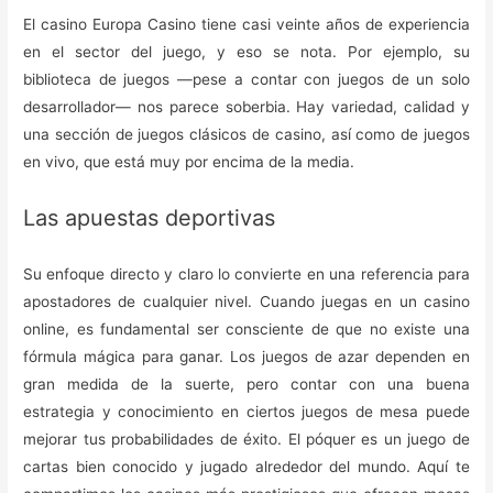
El casino Europa Casino tiene casi veinte años de experiencia
en el sector del juego, y eso se nota. Por ejemplo, su
biblioteca de juegos ―pese a contar con juegos de un solo
desarrollador― nos parece soberbia. Hay variedad, calidad y
una sección de juegos clásicos de casino, así como de juegos
en vivo, que está muy por encima de la media.
Lаs арuеstаs dероrtіvаs
Su enfoque directo y claro lo convierte en una referencia para
apostadores de cualquier nivel. Cuando juegas en un casino
online, es fundamental ser consciente de que no existe una
fórmula mágica para ganar. Los juegos de azar dependen en
gran medida de la suerte, pero contar con una buena
estrategia y conocimiento en ciertos juegos de mesa puede
mejorar tus probabilidades de éxito. El póquer es un juego de
cartas bien conocido y jugado alrededor del mundo. Aquí te